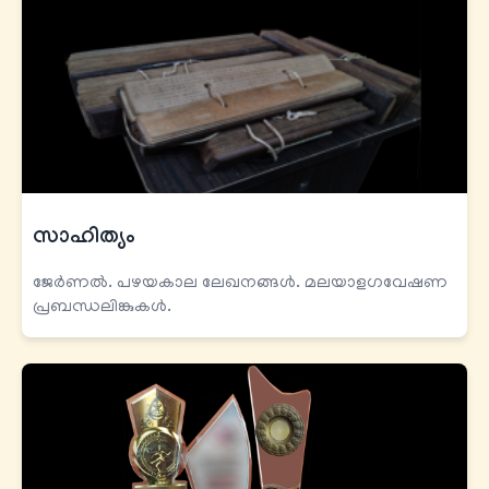
സാഹിത്യം
ജേര്‍ണല്‍. പഴയകാല ലേഖനങ്ങള്‍. മലയാളഗവേഷണ
പ്രബന്ധലിങ്കുകൾ.