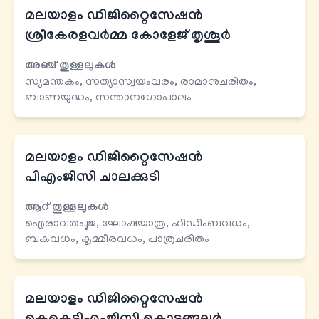
മലയാളം ഡിജിറ്റൈസേഷന്‍
ശ്രീകേരളവര്‍മ്മ കോളേജ് തൃശൂര്‍
അഞ്ച് തുള്ളലുകള്‍
സ്യമന്തകം, സത്യാസ്വയംവരം, രാമാനുചരിതം,
ബാണയുദ്ധം, സന്താനഗോപാലം
മലയാളം ഡിജിറ്റൈസേഷന്‍
പിഎംജിസി ചാലക്കുടി
ആറ് തുള്ളലുകള്‍
ഐരാവതപൂജ, ഘോഷയാത്ര, ഹിഡിംബവധം,
ബകവധം, കൃമ്മീരവധം, പാത്രചരിതം
മലയാളം ഡിജിറ്റൈസേഷന്‍