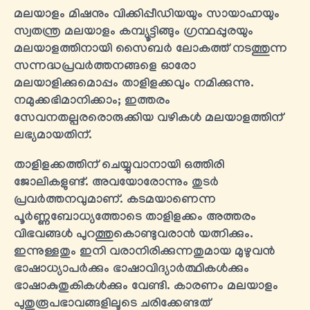
മലയാളം മിഷനും വിക്കിപ്പീഡിയയും സായാഹ്നയും
സ്വതന്ത്ര മലയാളം കമ്പ്യൂട്ടിങ്ങും ഗ്രന്ഥപ്പുരയും
മലയാളത്തിനായി സൈബർ ലോകത്ത് നടത്തുന്ന
സന്നദ്ധപ്രവർത്തനങ്ങളെ ഓരോ
മലയാളിക്കുമൊപ്പം താളിളക്കവും നമിക്കുന്നു.
നമുക്കഭിമാനിക്കാം; ഇത്തരം
സേവനതല്പരരൊരുക്കിയ വഴികൾ മലയാളത്തിന്
ലഭ്യമായതിന്.
താളിളക്കത്തിന് ചെയ്യുവാനായി ഒത്തിരി
ജോലികളുണ്ട്. അവയോരോന്നും തുടർ
പ്രവർത്തനവുമാണ്. കടമയാണെന്ന
പൂർണ്ണബോധ്യത്തോടെ താളിളക്കം അത്തരം
വിഭവങ്ങൾ പുറത്തുകൊണ്ടുവരാൻ യത്നിക്കും.
ഇന്നുള്ളതും ഇനി വരാനിരിക്കുന്നതുമായ മുഴുവന്‍
ഭാഷാധ്യാപർക്കും ഭാഷാവിദ്യാർത്ഥികള്‍ക്കും
ഭാഷാകുതുകികള്‍ക്കും വേണ്ടി. കാരണം മലയാളം
പുതുരൂപഭാവങ്ങളിലൂടെ ചരിക്കേണ്ടത്