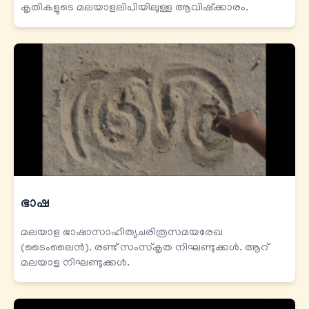
കൃതികളുടെ മലയാളലിപിയിലുള്ള ആവിഷ്ക്കാരം.
ഭാഷ
മലയാള ഭാഷാസാഹിത്യചരിത്രസമയരേഖ
(ടൈംലൈൻ). രണ്ട് സംസ്കൃത നിഘണ്ടുക്കൾ. ആറ്
മലയാള നിഘണ്ടുക്കൾ.