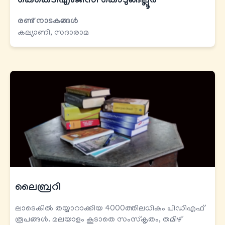
കെകെടി​എംജിസി കൊടുങ്ങല്ലൂര്‍
രണ്ട് നാടകങ്ങള്‍
കല്യാണി, സദാരാമ
ലൈബ്രറി
ലാടെകിൽ തയ്യാറാക്കിയ 4000ത്തിലധികം പിഡിഎഫ്
രൂപങ്ങൾ. മലയാളം കൂടാതെ സംസ്കൃതം, തമിഴ്