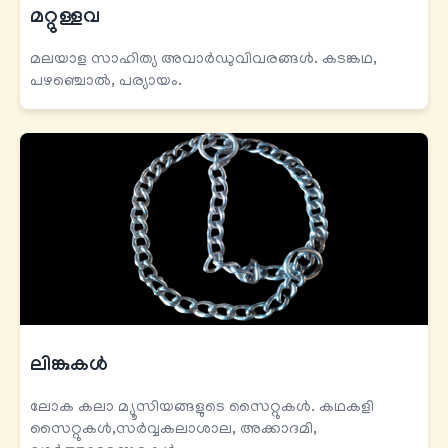
മറ്റുള്ളവ
മലയാള സാഹിത്യ അവാർഡുവിവരങ്ങൾ. കടങ്കഥ,
പഴഞ്ചൊൽ, പര്യായം.
ലിങ്കുകള്‍
ലോക കലാ മ്യൂസിയങ്ങളുടെ സൈറ്റുകൾ. കഥകളി
സൈറ്റുകൾ,സർവ്വകലാശാല, അക്കാദമി,