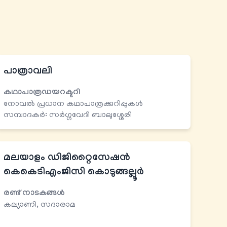
പാത്രാവലി
കഥാപാത്രഡയറക്ടറി
നോവല്‍ പ്രധാന കഥാപാത്രക്കുറിപ്പുകള്‍
സമ്പാദകർ: സര്‍ഗ്ഗവേദി ബാലുശ്ശേരി
മലയാളം ഡിജിറ്റൈസേഷന്‍
കെകെടി​എംജിസി കൊടുങ്ങല്ലൂര്‍
രണ്ട് നാടകങ്ങള്‍
കല്യാണി, സദാരാമ