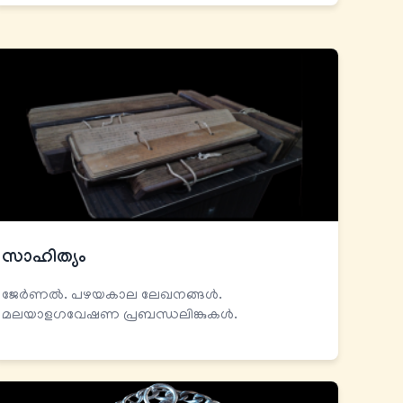
സാഹിത്യം
ജേര്‍ണല്‍. പഴയകാല ലേഖനങ്ങള്‍.
മലയാളഗവേഷണ പ്രബന്ധലിങ്കുകൾ.