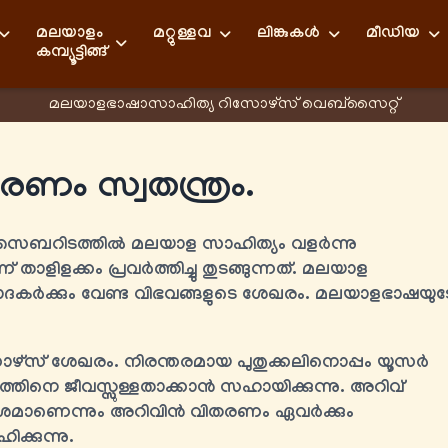
മലയാളം
മറ്റുള്ളവ
ലിങ്കുകള്‍
മീഡിയ
കമ്പ്യൂട്ടിങ്ങ്
മലയാളഭാഷാസാഹിത്യ റിസോഴ്സ് വെബ്സൈറ്റ്
ം സ്വതന്ത്രം.
 സൈബറിടത്തിൽ മലയാള സാഹിത്യം വളർന്നു
 താളിളക്കം പ്രവർത്തിച്ചു തുടങ്ങുന്നത്. മലയാള
്വാദകർക്കും വേണ്ട വിഭവങ്ങളുടെ ശേഖരം. മലയാളഭാഷയുട
ോഴ്സ് ശേഖരം. നിരന്തരമായ പുതുക്കലിനൊപ്പം യൂസർ
്കത്തിനെ ജീവസ്സുള്ളതാക്കാൻ സഹായിക്കുന്നു. അറിവ്
ാശമാണെന്നും അറിവിൻ വിതരണം ഏവർക്കും
ക്കുന്നു.