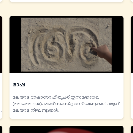
ഭാഷ
മലയാള ഭാഷാസാഹിത്യചരിത്രസമയരേഖ
,
(ടൈംലൈൻ). രണ്ട് സംസ്കൃത നിഘണ്ടുക്കൾ. ആറ്
.
മലയാള നിഘണ്ടുക്കൾ.