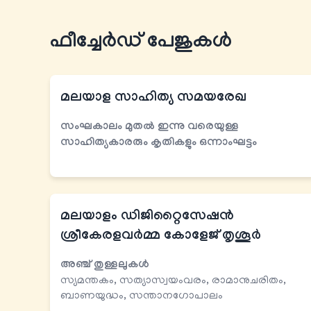
ഫീച്ചേര്‍ഡ് പേജുകൾ
മലയാള സാഹിത്യ സമയരേഖ
സംഘകാലം മുതല്‍ ഇന്നു വരെയുള്ള
സാഹിത്യകാരരും കൃതികളും
ഒന്നാംഘട്ടം
മലയാളം ഡിജിറ്റൈസേഷന്‍
ശ്രീകേരളവര്‍മ്മ കോളേജ് തൃശൂര്‍
അഞ്ച് തുള്ളലുകള്‍
സ്യമന്തകം, സത്യാസ്വയംവരം, രാമാനുചരിതം,
ബാണയുദ്ധം, സന്താനഗോപാലം