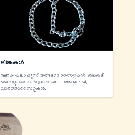
ലിങ്കുകള്‍
ലോക കലാ മ്യൂസിയങ്ങളുടെ സൈറ്റുകൾ. കഥകളി
സൈറ്റുകൾ,സർവ്വകലാശാല, അക്കാദമി,
വാർത്താസൈറ്റുകൾ.