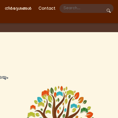
നിർദ്ദേശങ്ങൾ
Contact
🔍
േയും