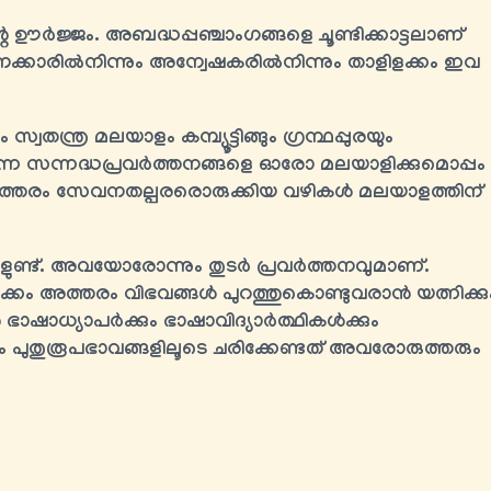
ഊർജ്ജം. അബദ്ധപ്പഞ്ചാംഗങ്ങളെ ചൂണ്ടിക്കാട്ടലാണ്
ക്കാരിൽനിന്നും അന്വേഷകരിൽനിന്നും താളിളക്കം ഇവ
ന്ത്ര മലയാളം കമ്പ്യൂട്ടിങ്ങും ഗ്രന്ഥപ്പുരയും
 സന്നദ്ധപ്രവർത്തനങ്ങളെ ഓരോ മലയാളിക്കുമൊപ്പം
ാം; ഇത്തരം സേവനതല്പരരൊരുക്കിയ വഴികൾ മലയാളത്തിന്
കളുണ്ട്. അവയോരോന്നും തുടർ പ്രവർത്തനവുമാണ്.
ം അത്തരം വിഭവങ്ങൾ പുറത്തുകൊണ്ടുവരാൻ യത്നിക്കു
 ഭാഷാധ്യാപർക്കും ഭാഷാവിദ്യാർത്ഥികള്‍ക്കും
ം പുതുരൂപഭാവങ്ങളിലൂടെ ചരിക്കേണ്ടത് അവരോരുത്തരും