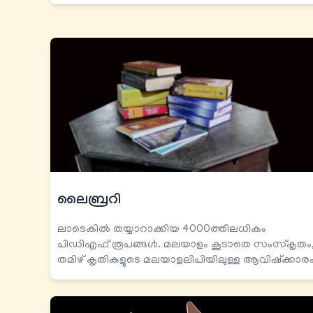
ലൈബ്രറി
ലാടെകിൽ തയ്യാറാക്കിയ 4000ത്തിലധികം
പിഡിഎഫ് രൂപങ്ങൾ. മലയാളം കൂടാതെ സംസ്കൃതം
തമിഴ് കൃതികളുടെ മലയാളലിപിയിലുള്ള ആവിഷ്ക്കാരം