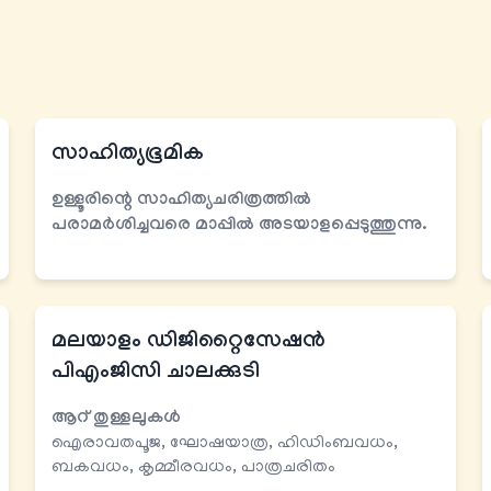
സാഹിത്യഭൂമിക
ഉള്ളൂരിന്റെ സാഹിത്യചരിത്രത്തില്‍
പരാമര്‍ശിച്ചവരെ മാപ്പില്‍ അടയാളപ്പെടുത്തുന്നു.
മലയാളം ഡിജിറ്റൈസേഷന്‍
പിഎംജിസി ചാലക്കുടി
ആറ് തുള്ളലുകള്‍
ഐരാവതപൂജ, ഘോഷയാത്ര, ഹിഡിംബവധം,
ബകവധം, കൃമ്മീരവധം, പാത്രചരിതം