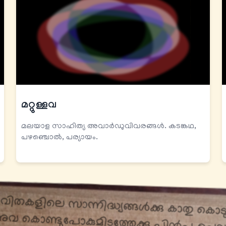
മറ്റുള്ളവ
മലയാള സാഹിത്യ അവാർഡുവിവരങ്ങൾ. കടങ്കഥ,
പഴഞ്ചൊൽ, പര്യായം.